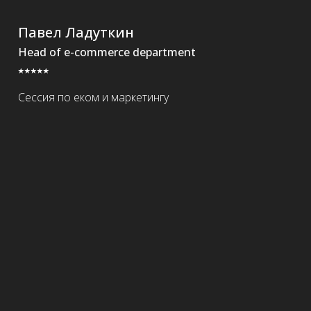
Павел Ладуткин
Head of e-commerce department
⭑⭑⭑⭑⭑
Сессия по еком и маркетингу